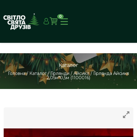
0
Каталог
Головна
/
Каталог
/
Гірлянди
/
Айсикл
/
Гірлянда Айсикл
2,05м*0,5м (1100016)