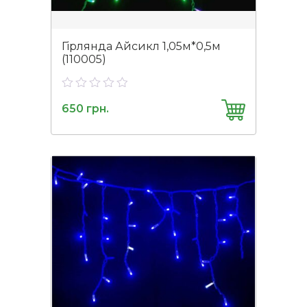
Гірлянда Айсикл 1,05м*0,5м
(110005)
0
650
грн.
out
of
5