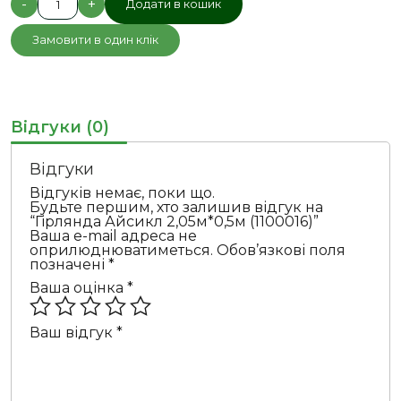
-
+
Додати в кошик
Айсикл
2,05м*0,5м
(1100016)
Замовити в один клік
кількість
Відгуки (0)
Відгуки
Відгуків немає, поки що.
Будьте першим, хто залишив відгук на
“Гірлянда Айсикл 2,05м*0,5м (1100016)”
Ваша e-mail адреса не
оприлюднюватиметься.
Обов’язкові поля
позначені
*
Ваша оцінка
*
Ваш відгук
*