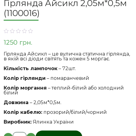
Гірлянда Айсикл 2,05м*0,5м
(1100016)
0
1250
грн.
out
of
5
Гірлянда Айсикл – це вулична статична гірлянда,
в якій всі діоди світять та кожен 5 моргає.
Кількість лампочок
– 72шт.
Колір гірлянди
– помаранчевий
Колір моргання
– теплий-білий або холодний
білий
Довжина
– 2,05м*0,5м.
Колір кабелю:
прозорий/білий/чорний
Виробник:
Ялинка України
Гірлянда